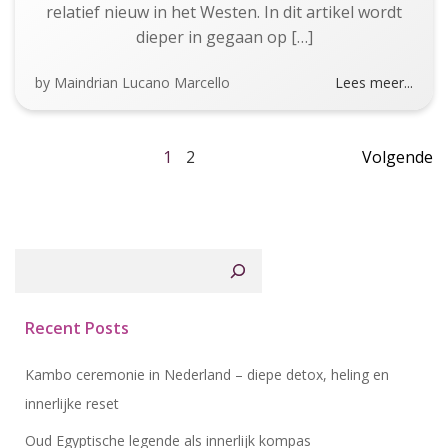
relatief nieuw in het Westen. In dit artikel wordt
dieper in gegaan op […]
by
Maindrian Lucano Marcello
Lees meer...
Berichten
Berich
Pagina
Pagina
1
2
Volgende
navigatie
naviga
Zoeken
Recent Posts
Kambo ceremonie in Nederland – diepe detox, heling en
innerlijke reset
Oud Egyptische legende als innerlijk kompas